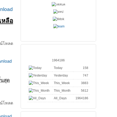
nload
เหลือ
น์โหลด
จำนวนคนเข้า
1964186
nload
Today
158
Yesterday
747
้นสุด
This_Week
3883
This_Month
5612
All_Days
1964186
น์โหลด
วีดีโอ สมาคมฯ
nload