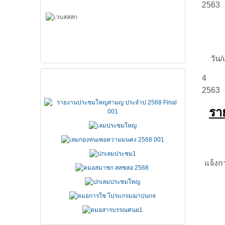
2563
วัน/เ
เอกสารประชุมใหญ่
4 ม
2563
รา
แจ้งก