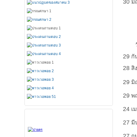
30 มิ
ว
29 ก
28 ส
29 มิ
29 พ
24 เ
สมาคมทั้ง 7
27 ม
27 กุ