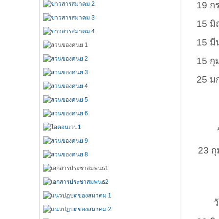
19 ก
15 ม
15 ม
15 กุ
25 ม
ว
23 ก
วั