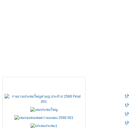
หน้าหลัก
เกี่ยวกับ FSCCT
กฏหมาย คำสั่ง ข้อบังคั
เอกสารประชุมใหญ่
ป
ป
ป
ป