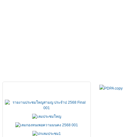
หน้าหลัก
เกี่ยวกับ FSCCT
กฏหมาย คำสั่ง ข้อบังคั
เอกสารประชุมใหญ่