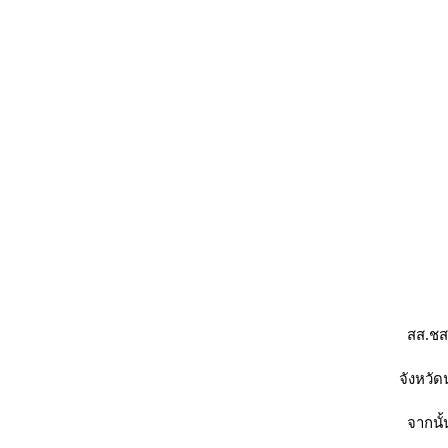
สส.ชส
จังหวัด
จากนั