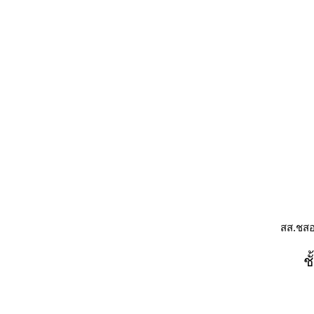
สส.ชสอ
ช