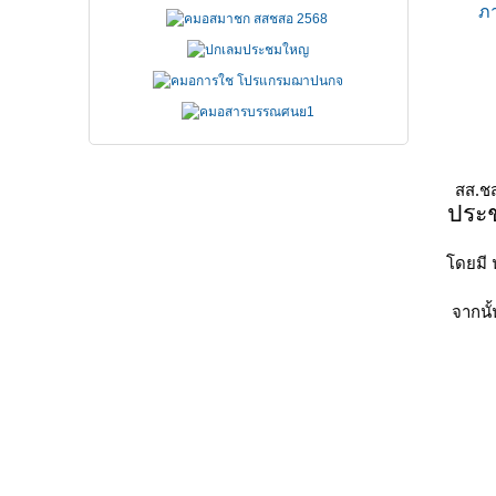
ภ
สส.ชส
ประช
โดยมี 
จากนั