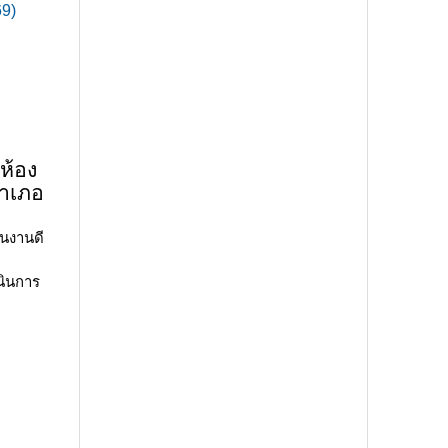
9)
ห้อง
อำเภอ
านงานดี
นินการ