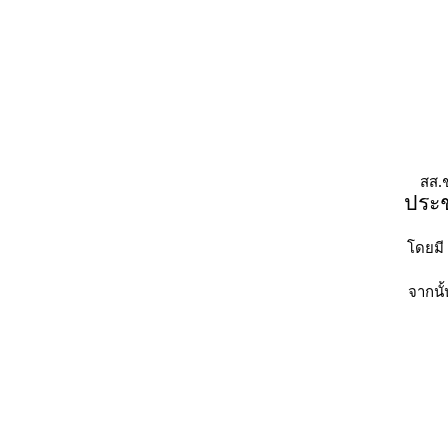
สส.
ประช
โดยมี
จากนั