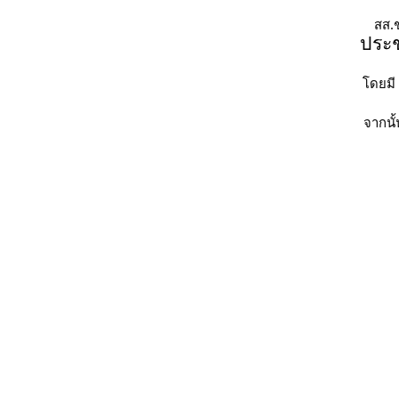
สส.
ประช
โดยมี
จากนั