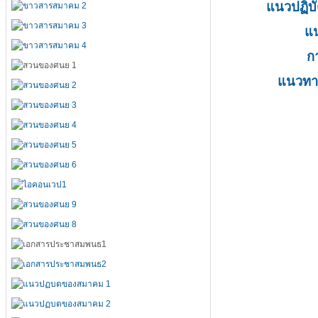
แนวปฏิบัต
แน
ก
แนวทา